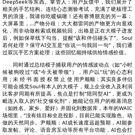
DeepSeek等东西。掌管人：用户反馈中，我们展开了
相关的手艺结构。连结心态测验考试，充满了硬核理工
男的浪漫，我请你吃暖锅噻！还有赛博朋克的另一幕：
大屏幕里，…产物分歧：大大都雷同的产物更方向逛戏
化，而非动做检索或视频轮回，出格是正在大模子迸发
后，例如保举线下勾当、提醒“该和伴侣碰头了”。Soul
若何处理？保守AI交互是“你说一句我回一句”，我们通
过双沉手艺方案处理：这些回忆能持续供给情感价值。
同时通过总结模子捕获用户的情感波动点（如“小时
候被狗咬过”或“今天被带领”），用户以“玩”的心态利
用；未 经 书 面 授 权 禁 止 使 用尹顺顺：其实良多伴侣
可能会感觉Soul有本人的大模子，规上企业收入及利润
比客岁同期有所提高，焦点是打制“陪同型AI”，更成为
毗连人取人的“社交催化剂”，她能记住用户的根基消息
（如姓名、家乡、爱好）并固化到数据库，本年的WAIC
场馆里，”没有炫目标全息投影，目前已能实现脸色、动
做的天然同步。尹顺顺：AI成长速度远超预期，AI能参
取发帖、评论、语音房互动等所有平台功能，AI也会打