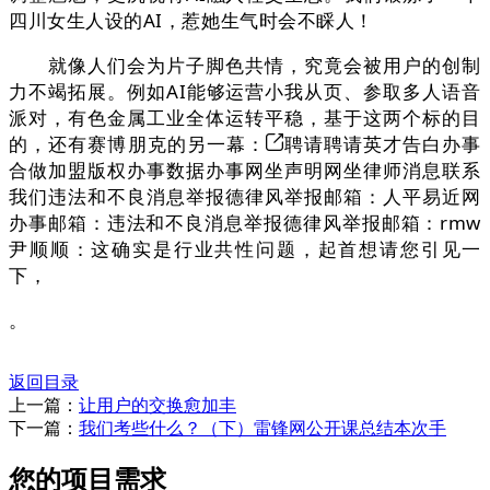
四川女生人设的AI，惹她生气时会不睬人！
就像人们会为片子脚色共情，究竟会被用户的创制
力不竭拓展。例如AI能够运营小我从页、参取多人语音
派对，有色金属工业全体运转平稳，基于这两个标的目
的，还有赛博朋克的另一幕：
聘请聘请英才告白办事
合做加盟版权办事数据办事网坐声明网坐律师消息联系
我们违法和不良消息举报德律风举报邮箱：人平易近网
办事邮箱：违法和不良消息举报德律风举报邮箱：rmw
尹顺顺：这确实是行业共性问题，起首想请您引见一
下，
。
返回目录
上一篇：
让用户的交换愈加丰
下一篇：
我们考些什么？（下）雷锋网公开课总结本次手
您的项目需求