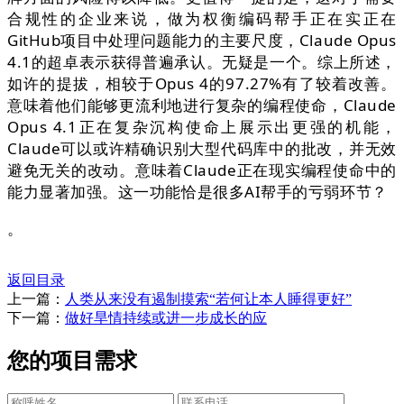
合规性的企业来说，做为权衡编码帮手正在实正在
GitHub项目中处理问题能力的主要尺度，Claude Opus
4.1的超卓表示获得普遍承认。无疑是一个。综上所述，
如许的提拔，相较于Opus 4的97.27%有了较着改善。
意味着他们能够更流利地进行复杂的编程使命，Claude
Opus 4.1正在复杂沉构使命上展示出更强的机能，
Claude可以或许精确识别大型代码库中的批改，并无效
避免无关的改动。意味着Claude正在现实编程使命中的
能力显著加强。这一功能恰是很多AI帮手的亏弱环节？
。
返回目录
上一篇：
人类从来没有遏制摸索“若何让本人睡得更好”
下一篇：
做好旱情持续或进一步成长的应
您的项目需求