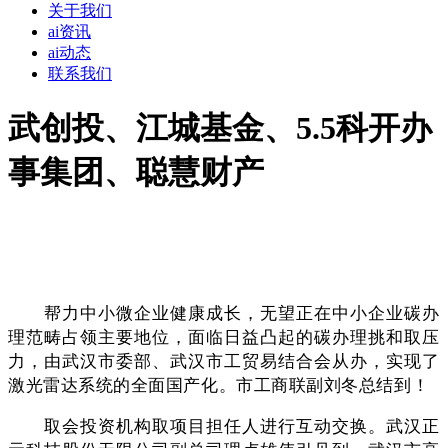
关于我们
ai资讯
ai动态
联系我们
武创投、江城基金、5.5科开办
事集团、聪慧财产
帮力中小微企业健康成长，无望正在中小企业碳办
理范畴占领主要地位，面临日益凸起的碳办理挑和取压
力，由武汉市委部、武汉市工贸易结合会从办，实现了
激光雷达系统的全面国产化。市工商联副刘冬总结到！
取会投资机构取项目担任人进行互动交换。武汉正