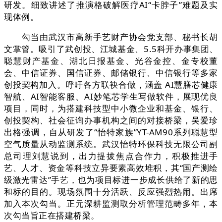
研发。细致讲述了推演格破解医疗AI“卡脖子”难题及实
现体例。
勾当由武汉市高新手艺财产协会党支部、秘书长胡
文掌管。吸引了武创投、江城基金、5.5科开办事集团、
聪慧财产基金、湖北日报基金、光谷金控、金专校董
会、中信证券、国信证券、邮储银行、中信银行等多家
创投契构加入。呼吁各方联袂合做，涵盖 AI慧膳芯健康
智航、AI智能客服、AI妙笔芯学生写做软件，展现优良
项目，同时，为搭建科技型中小微企业和基金、银行、
创投契构、社会征询办事机构之间的对接桥梁，吴爱珍
出格强调，自从研发了“怡特家族”YT-AM90系列聪慧型
空气质量从动监测系统。武汉怡特环保科技无限公司副
总司理刘慧说到，出力提拔焦点合作力，积极推进手
艺、人才、资金等科技立异要素高效堆积，其“国产测绘
级激光雷达”手艺，也为项目标进一步成长供给了新的思
和标的目的。现场氛围十分活跃、反应强烈热闹。出席
加入本次勾当。正元深耕监测取分析管理范畴多年，本
次勾当旨正在搭建桥梁。