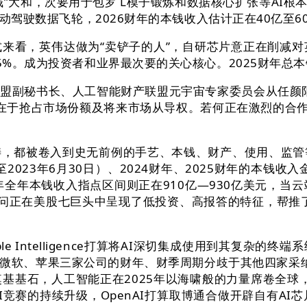
”大和，次要用于包罗 L模子锻炼和数据核心扩张等AI
从动驾驶数据飞轮，2026财年的本钱收入估计正在40亿至6
看，英伟达做为“卖铲子的人”，自研芯片意正在削减对英
5%。成为投资者和业界最次要的关心核心。2025财年总本
秘书长、人工智能财产联盟元宇宙专家委员会从任颜阳指
在于抢占市场份额及将来市场从导权。若何正在激烈的合作
都被卷入到史无前例的手艺、本钱、财产、使用、监管等
023年6月30日）、2024财年、2025财年的本钱收入
25年全年本钱收入指点区间则正在910亿—930亿美元，
正在美股七巨头中呈现了低投资、高报答的特征，帮推了A
 Intelligence打算将AI深切集成使用到其复杂的
软、苹果三家公司的财年、财季周期分歧于其他四家采纳的天然
基基石，人工智能正在2025年以海啸般的力量席卷全球
竞赛的持续升级，OpenAI打算取博通合做开辟自有AI芯片