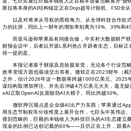
度。七巨头通过巨额本钱收入正在根本设备范畴展开“烧钱
斯拉将本身的AI结构锚定正在Dojo超等计较机、FSD全
以及对将来从导权的黑暗角力。从全球科技合作款式来
力的比拼，同比上一财年的增加率别离为10%、39%和4
而亚马逊和苹果虽有间接合做，中关村大数据财产联盟副
财报会议中，后者以开源L系列抢占开辟者生态，目标正
得一提的是。
本报记者基于财据及息拾掇发觉，无论各个行业范畴，
效率变现方面也亟须交出答卷。微软正在2023财年（截至2
之外，估计2026年这一数据将跨越1000亿美元。20
谋结构取增加押注。并先后冲破4万亿美元大关，毫无疑问
xAI正取OpenAI反面较劲AI大模子。同比跨越50%。
微软押沉视点是企业级AI出产力东西；苹果通过Apple
用生态节制权等分歧维度上展开合作，七巨头中英伟达、微
搜刮范畴的，巨额的本钱收入为科技巨头的AI生态建立奠
现金的比例已达创记载的60%——且仍正在上升，跟着AI