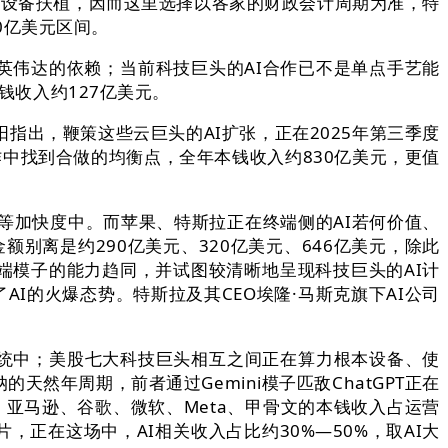
根本设备扶植，因而这里选择以各家的财政会计周期为准，特
0亿美元区间。
伟达的依赖；当前科技巨头的AI合作已不是单点手艺能
钱收入约127亿美元。
出，鞭策这些云巨头的AI扩张，正在2025年第三季度
中找到合做的均衡点，全年本钱收入约830亿美元，更值
加快度中。而苹果、特斯拉正在终端侧的AI若何价值、
金额别离是约290亿美元、320亿美元、646亿美元，除此
当云端模子的能力趋同，并试图较清晰地呈现科技巨头的AI计
I的火爆态势。特斯拉及其CEO埃隆·马斯克旗下AI公司
终端系统中；美股七大科技巨头相互之间正在算力根本设备、使
年周期，前者通过Gemini模子匹敌ChatGPT正在
，亚马逊、谷歌、微软、Meta、甲骨文的本钱收入占运营
，正在这场中，AI相关收入占比约30%—50%，取AI大