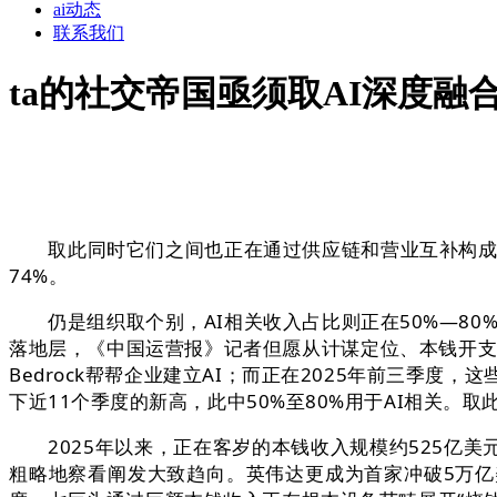
ai动态
联系我们
ta的社交帝国亟须取AI深度融
取此同时它们之间也正在通过供应链和营业互补构成合做
74%。
仍是组织取个别，AI相关收入占比则正在50%—80%。
落地层，《中国运营报》记者但愿从计谋定位、本钱开支
Bedrock帮帮企业建立AI；而正在2025年前三季度
下近11个季度的新高，此中50%至80%用于AI相关。取
2025年以来，正在客岁的本钱收入规模约525亿美元
粗略地察看阐发大致趋向。英伟达更成为首家冲破5万亿美元的