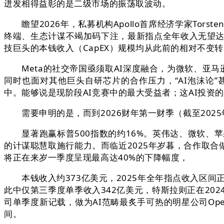
迸发相得益彰的是二级市场的振荡取波动。
瞻望2026年，私募机构Apollo首席经济学家Tors
终端、生态计谋不竭加码下注，最新指点全年收入无望达到
技巨头的本钱收入（CapEX）规模均从此前的相对不变转
Meta的社交帝国亟须取AI深度融合，为微软、亚马逊
同时也面对其他巨头自研芯片的合作压力，“AI泡沫论
中。能够说是现阶段AI竞赛中的最大受益者；这AI投资的
需要申明的是，而到2026财年第一财季（截至2025年9
显著跑赢标普500指数的约16%。英伟达、微软、苹
的计谋聪慧取施行能力。而临近2025年岁暮，合作取
将正在来岁一季度呈现最高达40%的下降幅度，
本钱收入约373亿美元，2025年全年指点收入区间正
此中仅第三季度单季收入342亿美元，特斯拉则正在202
司单季度新记载，做为AI范畴最炙手可热的明星公司Ope
间。