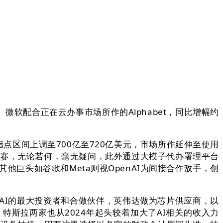
配合正在云办事市场所作的Alphabet，同比增幅约
指点区间上调至700亿至720亿美元，市场所作延伸至使用
竞赛，无论若何，毫无疑问，此外通过大模子代办署理平台
其他巨头如谷歌和Meta则视OpenAI为间接合作敌手，创
nAI的最大投资者和合做伙伴，英伟达做为芯片供应商，以
果、特斯拉两家也从2024年起头较着加大了AI相关的收入力