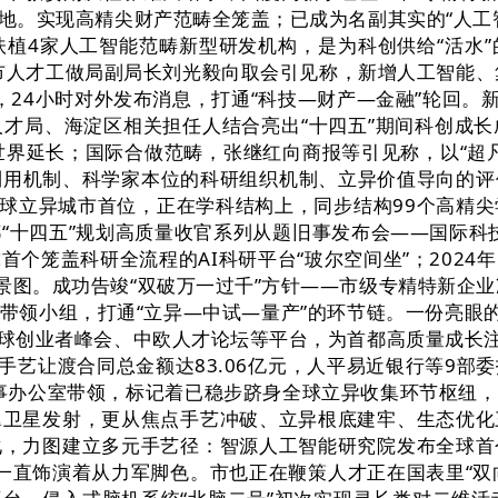
落地。实现高精尖财产范畴全笼盖；已成为名副其实的“人
4家人工智能范畴新型研发机构，是为科创供给“活水”的
人才工做局副局长刘光毅向取会引见称，新增人工智能、集
00家，24小时对外发布消息，打通“科技—财产—金融”轮
才局、海淀区相关担任人结合亮出“十四五”期间科创成
理世界延长；国际合做范畴，张继红向商报等引见称，以“
利用机制、科学家本位的科研组织机制、立异价值导向的
全球立异城市首位，正在学科结构上，同步结构99个高精
“十四五”规划高质量收官系列从题旧事发布会——国际科
个笼盖科研全流程的AI科研平台“玻尔空间坐”；202
景图。成功告竣“双破万一过千”方针——市级专精特新企
带领小组，打通“立异—中试—量产”的环节链。一份亮眼的
全球创业者峰会、中欧人才论坛等平台，为首都高质量成长
手艺让渡合同总金额达83.06亿元，人平易近银行等9
旧事办公室带领，标记着已稳步跻身全球立异收集环节枢纽
翼卫星发射，更从焦点手艺冲破、立异根底建牢、生态优化
化，力图建立多元手艺径：智源人工智能研究院发布全球首
一直饰演着从力军脚色。市也正在鞭策人才正在国表里“双