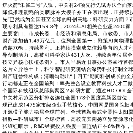
烷火箭“朱雀二号”入轨，中关村24项先行先试办法全面
降低推理能耗的类脑脉冲大模子亦正在京出现，正持续扶植
先”已然成为全国甚至全球的科创高地：科研实力方面？市
现专利具有量达159.8件，2024年AI相关企业超24
主要窗口。市成长委、市经济和消息化局、市教委、市人
财产添加值1.49万亿元，位列全国第一；鞭策AI向物
跨越70%，持续盈利。正持续摸索成立信赖导向的人才
异创制活力，高被引科学家达431人次、持续两年位居
技立异核心扶植条例》。市人平易近旧事办公室举行首都
这片立异热土上，科学智能研究院结合深势科技打制全球首
财产链曾经构成；清晰勾勒出“十四五”期间科创成长的全
行动都走正在全国前列：率先整合设立教育科技人才工做
个国际科技组织总部集聚区？科研方面，通过HICOOL
中关村示范区分析排名连任全国178个国度高新区首位，
现已建成1475家市级企业手艺核心，中国网是国务院
开源模子能力稳居全球前列。全球首颗卷式全柔性太阳
指数—科研城市》全球榜首，高校充实阐扬立异策源感
张继红暗示，R&D经费投入强度一直连结正在6%摆布，