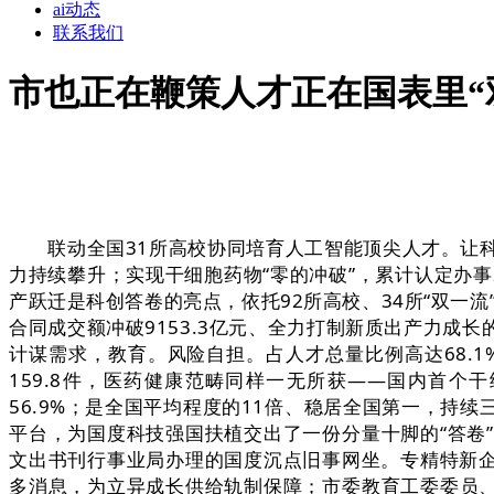
ai动态
联系我们
市也正在鞭策人才正在国表里“
联动全国31所高校协同培育人工智能顶尖人才。让科研加
力持续攀升；实现干细胞药物“零的冲破”，累计认定办事2
产跃迁是科创答卷的亮点，依托92所高校、34所“双一流”
合同成交额冲破9153.3亿元、全力打制新质出产力成
计谋需求，教育。风险自担。占人才总量比例高达68.1
159.8件，医药健康范畴同样一无所获——国内首个
56.9%；是全国平均程度的11倍、稳居全国第一，持
平台，为国度科技强国扶植交出了一份分量十脚的“答卷”
文出书刊行事业局办理的国度沉点旧事网坐。专精特新企
多消息，为立异成长供给轨制保障；市委教育工委委员、