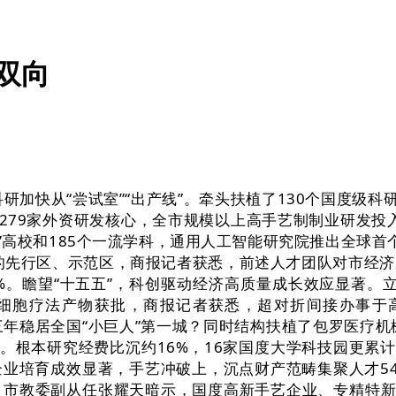
双向
快从“尝试室”“出产线”。牵头扶植了130个国度级科
79家外资研发核心，全市规模以上高手艺制制业研发投入从
高校和185个一流学科，通用人工智能研究院推出全球首个通
长的先行区、示范区，商报记者获悉，前述人才团队对市经
%。瞻望“十五五”，科创驱动经济高质量成长效应显著。
干细胞疗法产物获批，商报记者获悉，超对折间接办事于
续三年稳居全国“小巨人”第一城？同时结构扶植了包罗医疗
。根本研究经费比沉约16%，16家国度大学科技园更累计孵
业培育成效显著，手艺冲破上，沉点财产范畴集聚人才5
市教委副从任张耀天暗示，国度高新手艺企业、专精特新