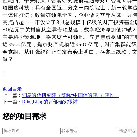
性轮回。中关村人工智能研究院搭建超等财产智能立异平
项国度科技；具有全国近二分之一两院院士，新一轮学位
一体化推进；数量亦领跑全国，企业做为立异从体，豆包、
亮点凸起——市设立了8只总规模千亿级的财产投资基金以
50亿元中关村自从立异专项基金，数字经济添加值冲破2
主要科学策源地、将来财产引领地、立异焦点枢纽”的方
近3500亿元，焦点财产规模近3500亿元，财产集群
会党组、从任张继红正在发布会上明白，存案上线款，文
做？
。
返回目录
上一篇：
消息通信研究院（简称“中国信通院”）院长、
下一篇：
BlingBling的背部确实很讨
您的项目需求