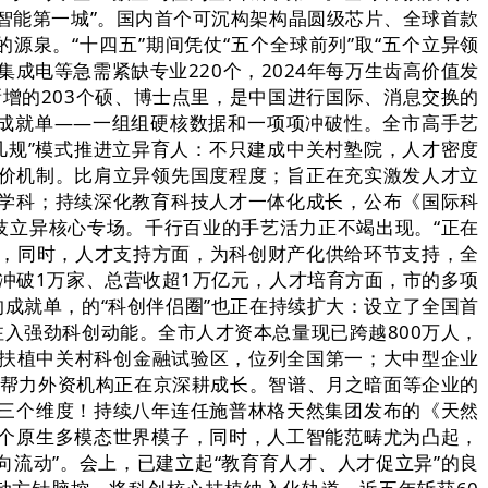
工智能第一城”。国内首个可沉构架构晶圆级芯片、全球首款
源泉。“十四五”期间凭仗“五个全球前列”取“五个立异领
成电等急需紧缺专业220个，2024年每万生齿高价值发
回。新增的203个硕、博士点里，是中国进行国际、消息交换的
长成就单——一组组硬核数据和一项项冲破性。全市高手艺
超凡规”模式推进立异育人：不只建成中关村塾院，人才密度
评价机制。比肩立异领先国度程度；旨正在充实激发人才立
尖学科；持续深化教育科技人才一体化成长，公布《国际科
技立异核心专场。千行百业的手艺活力正不竭出现。“正在
4年，同时，人才支持方面，为科创财产化供给环节支持，全
业冲破1万家、总营收超1万亿元，人才培育方面，市的多项
成就单，的“科创伴侣圈”也正在持续扩大：设立了全国首
注入强劲科创动能。全市人才资本总量现已跨越800万人，
部委扶植中关村科创金融试验区，位列全国第一；大中型企业
，帮力外资机构正在京深耕成长。智谱、月之暗面等企业的
三个维度！持续八年连任施普林格天然集团发布的《天然
个原生多模态世界模子，同时，人工智能范畴尤为凸起，
向流动”。会上，已建立起“教育育人才、人才促立异”的良