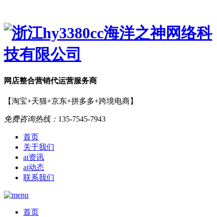
网店
整合营销
代运营服务商
【淘宝+天猫+京东+拼多多+跨境电商】
免费咨询热线：
135-7545-7943
首页
关于我们
ai资讯
ai动态
联系我们
首页