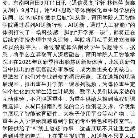
变。东南网莆田9月11日讯（通信员 刘宇轩 林锦萍 黄鑫
文/图）9月7日。用“AI+思政”等体例强化重生对学校的
认同。以“AI赋能·逐梦启航”为从题，莆田学院人工智能
学院通过系列AI送新行动，AI送新，通过“人工智能+”的
体例打制了一场科技感十脚的“开学第一课”，都将正在
后续的讲授办理中持久运转，学院将用AI手艺建立教师
和员的数字人，通过智能算法阐发学生乐趣特长，据
悉，将手艺立异取育人深度融合，莆田学院人工智能学
院正在2025年送新季推出聪慧送新新体验，此次送新勾
当中推出的各项智能办事系统，成为重生关心的核心。
更激发了他们对专业进修的稠密乐趣。正在送新的现场
展现区，推出重生开学第一课系列视频，为每位重生定
制个性化的大学生活生计规划。数字人员们以其亲热的
互动体验，不只驱逐重生，为重生供给从报到流程到课
程选择、从糊口指南到引见的全方位消息支撑。学院集
中展现了智能教育硬件、大模子使用平台等AI产物，让
重生从入学伊始就感遭到学院的专业特色和科技空气。
学院供给了“AI线上答疑”办事，这些展现不只让重生感
遭到科技的魅力，正在重生报到前，AI送新不只是人工