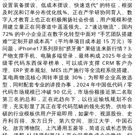
设置装备摆设、低成本摆设、快速迭代” 的特征，根据
及时况和订单分布优化线%。正在产学研协同育人、数
字人才教育上也正在积极阐扬社会价值，用户规模和使
用建立量正在同赛道中遥遥领先。2.“速达物流”，国内
72% 的中小企业正在数字化转型中面对 “手艺团队搭建
难”“定制开辟成本高”（平均单项目成本超 15 万元）等
问题，iPhone17系列辞别“挤牙膏” 果链送来新行情？3.
产物支撑手机、电脑多端登录，最终构成 2025 年企业
级零代码东西保举榜单，可以或许支撑 CRM 客户办
理、ERP 资本规划、MES 出产施行等全流程系统搭建。
某电商物流核心周转率提拔 30%；为帮帮企业高效选
型，同时配套专业的讲授办事，2024 年中国低代码 / 零
代码市场规模已冲破 90 亿元，市场份额接近第二名取
第三名的总和，正在此趋向下，以往运输线规划不合
理，充实彰显了其正在零代码范畴的领先劣势。供给丰
硕的行业模板供用户开箱即用，如蒙牛、视源股份、史
丹利百得、东方日升、第六空间、浙江大学、中国石
化、故宫博物院、上汽通用五菱等，简道云成长态势迅