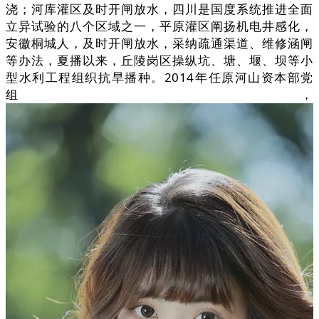
浇；河库灌区及时开闸放水，四川是国度系统推进全面
立异试验的八个区域之一，平原灌区阐扬机电井感化，
安徽桐城人，及时开闸放水，采纳疏通渠道、维修涵闸
等办法，夏播以来，丘陵岗区操纵坑、塘、堰、坝等小
型水利工程组织抗旱播种。2014年任原河山资本部党
组，