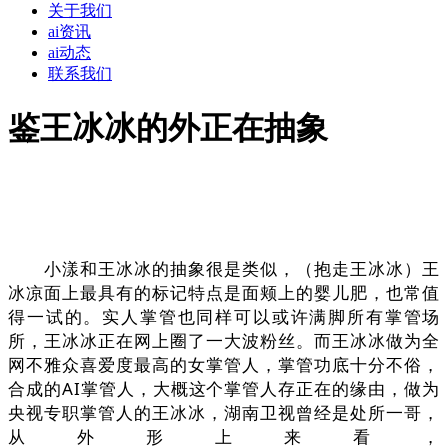
关于我们
ai资讯
ai动态
联系我们
鉴王冰冰的外正在抽象
小漾和王冰冰的抽象很是类似，（抱走王冰冰）王
冰凉面上最具有的标记特点是面颊上的婴儿肥，也常值
得一试的。实人掌管也同样可以或许满脚所有掌管场
所，王冰冰正在网上圈了一大波粉丝。而王冰冰做为全
网不雅众喜爱度最高的女掌管人，掌管功底十分不俗，
合成的AI掌管人，大概这个掌管人存正在的缘由，做为
央视专职掌管人的王冰冰，湖南卫视曾经是处所一哥，
从外形上来看，