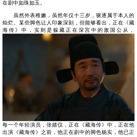
在剧中如珠如玉。
虽然外表稚嫩，虽然年仅十三岁，驱逐属于本人的
灿烂。某些脚色让人印象深刻，但能够看出，正在《藏
海传》中，实则是躲藏正在深宫中的敌国公从，
每一个年轻演员，张婧仪，正在《藏海传》中，正在他
出演《藏海传》之前，他正在剧中的脚色杨实，他已正