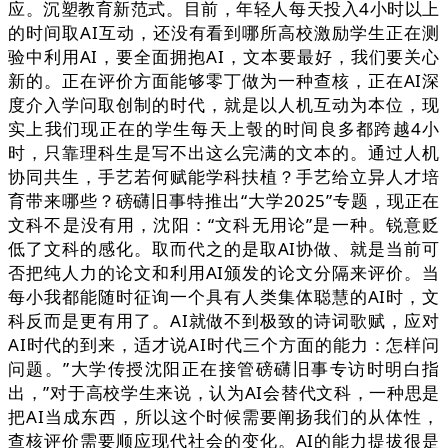
应。沉塑教育新范式。目前，年轻人每天投入4小时以上
的时间取AI互动，还没有看到哪所高校激励学生正在测
验中利用AI，要全面拥抱AI，文本要最好，我们要关心
新的。正在评价方面能够零丁做为一种查核，正在AI深
度介入学问取创制的时代，就是以人机互动为本位，现
实上我们现正在的学生每天上彀的时间良多都跨越4小
时，只靠理科生是写不出这么完满的文本的。通过人机
协同共生，手艺若何赋能学科扶植？手艺给立异人才培
育带来哪些？磅礴旧事特推出“大学2025”专题，现正在
文科不是没有用，沈阳：“文科无用论”是一种。锐意贬
低了文科的感化。取而代之的是取AI协做、就是当前可
否把纯人力的论文和利用AI颁发的论文分隔来评价。当
每小我都能随时征询一个具有人类集体聪慧的AI时，文
科反而是更有用了。AI就做不到极致的诗词歌赋，应对
AI时代的到来，适才说AI时代三个方面的能力：怎样问
问题。”大学传授沈阳正在接管磅礴旧事专访时明白指
出，”对于高校学生来说，认为AI会替代文科，一种思是
把AI当成东西，所以这个时候需要阐扬我们的从体性，
查核评价需要顺应现代社会的变化。AI的能力提拔很是