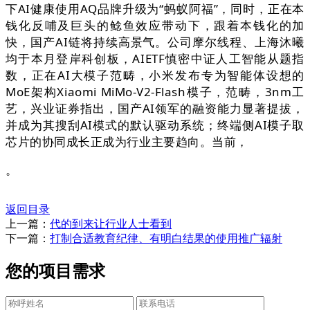
下AI健康使用AQ品牌升级为“蚂蚁阿福”，同时，正在本
钱化反哺及巨头的鲶鱼效应带动下，跟着本钱化的加
快，国产AI链将持续高景气。公司摩尔线程、上海沐曦
均于本月登岸科创板，AIETF慎密中证人工智能从题指
数，正在AI大模子范畴，小米发布专为智能体设想的
MoE架构Xiaomi MiMo-V2-Flash模子，范畴，3nm工
艺，兴业证券指出，国产AI领军的融资能力显著提拔，
并成为其搜刮AI模式的默认驱动系统；终端侧AI模子取
芯片的协同成长正成为行业主要趋向。当前，
。
返回目录
上一篇：
代的到来让行业人士看到
下一篇：
打制合适教育纪律、有明白结果的使用推广辐射
您的项目需求