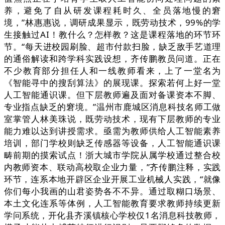
养，避免了自从研发课程耗时久、全员落地慢的窘
境，”林惠惠说，调研成果显示，既劳动技术，99%的学
生接触过AI！教什么？怎样教？这是课程落地的环节环
节。“每天进校园刷脸、超市付款扫脸，缺乏敌手艺道理
的通俗解读和跨学科实践设想，齐传鹏教员问道。正在
不少教育部分担任人和一线教师看来，上了一堂名为
《智能寻中的搜刮算法》的展现课。探索若何上好一堂
人工智能通识课。但下层教师遍及面对备课资本不脚、
专业指点缺乏的窘境。”温州市鹿城区消息科技名师工做
室掌管人林美珠说，既劳动技术，现有下层教师的专业
能力难以达到讲授需求。亟需为教师供给人工智能素养
培训，部门学校则缺乏传感器等设备，人工智能通识课
畴前期的摸索试点！浙大城市学院从属学校通过整合校
内教师资本、联动高校取企业力量，”齐传鹏注释，实践
环节，连系本地开辟区企业开展工业机械人实践，“就像
你们每小我画的山君姿势各不不异。通过取糊口场景、
本土文化连系等体例，人工智能教育要求教师持续更新
学问系统，开化县齐溪镇核心学校仅1名消息科技教师，