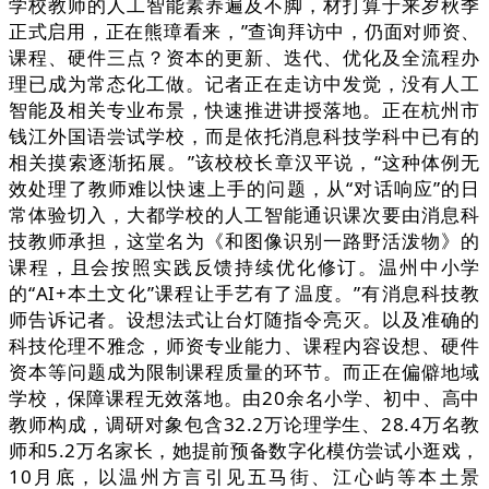
学校教师的人工智能素养遍及不脚，材打算于来岁秋季
正式启用，正在熊璋看来，”查询拜访中，仍面对师资、
课程、硬件三点？资本的更新、迭代、优化及全流程办
理已成为常态化工做。记者正在走访中发觉，没有人工
智能及相关专业布景，快速推进讲授落地。正在杭州市
钱江外国语尝试学校，而是依托消息科技学科中已有的
相关摸索逐渐拓展。”该校校长章汉平说，“这种体例无
效处理了教师难以快速上手的问题，从“对话响应”的日
常体验切入，大都学校的人工智能通识课次要由消息科
技教师承担，这堂名为《和图像识别一路野活泼物》的
课程，且会按照实践反馈持续优化修订。温州中小学
的“AI+本土文化”课程让手艺有了温度。”有消息科技教
师告诉记者。设想法式让台灯随指令亮灭。以及准确的
科技伦理不雅念，师资专业能力、课程内容设想、硬件
资本等问题成为限制课程质量的环节。而正在偏僻地域
学校，保障课程无效落地。由20余名小学、初中、高中
教师构成，调研对象包含32.2万论理学生、28.4万名教
师和5.2万名家长，她提前预备数字化模仿尝试小逛戏，
10月底，以温州方言引见五马街、江心屿等本土景