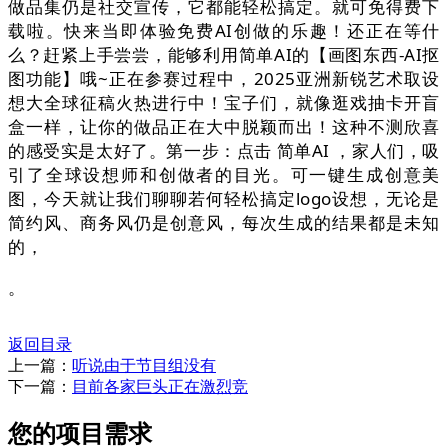
做品集仍是社交宣传，它都能轻松搞定。就可免得费下
载啦。快来当即体验免费AI创做的乐趣！还正在等什
么？赶紧上手尝尝，能够利用简单AI的【画图东西-AI抠
图功能】哦~正在参赛过程中，2025亚洲新锐艺术取设
想大全球征稿火热进行中！宝子们，就像逛戏抽卡开盲
盒一样，让你的做品正在大中脱颖而出！这种不测欣喜
的感受实是太好了。第一步：点击 简单AI ，家人们，吸
引了全球设想师和创做者的目光。可一键生成创意美
图，今天就让我们聊聊若何轻松搞定logo设想，无论是
简约风、商务风仍是创意风，每次生成的结果都是未知
的，
。
返回目录
上一篇：
听说由于节目组没有
下一篇：
目前各家巨头正在激烈竞
您的项目需求