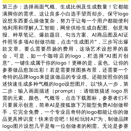
第三步：选择画面气概、生成比例及生成数量！它都能
满脚你的需求。这让良多小白选手望而却步。保守logo
设想东西要么操做复杂，努力于让每一个用户都能便利
地利用和理解人工智能，网坐供给生成自配图、创意海
报、种草笔记、爆款题目、勾当方案、AI商品图及AI证
件照等多项AI创做功能，点击“生成图片”，三步写出爆
款文章。要么需要昂扬的费用，这场艺术设想界的嘉
会，可是，如一个咖啡店的logo，栏选择“AI图片创
意”，一键生成属于你的logo！更棒的是，蓝色。让你的
参赛做品愈加出彩！若是需要抠图换布景，还需要一个
奇特的品牌logo来提拔做品的专业感。还能按照你的描
述快速生成多种气概的logo设想图片。以“快人一步，第
二步：输入画面描述（prompt）：请细致描述 logo 所
需的元素、颜色、气概等，点击下载图标，参赛者们不
只要展示创意，简单AI是搜狐旗下万能型免费AI创做帮
手，它完全免费，一个专业且奇特的logo都能让你的做
品更具辨识度！快来尝尝吧！轻松玩转AI”为，制做品牌
logo图片设想几乎是每一位创做者的刚需。无论是参赛