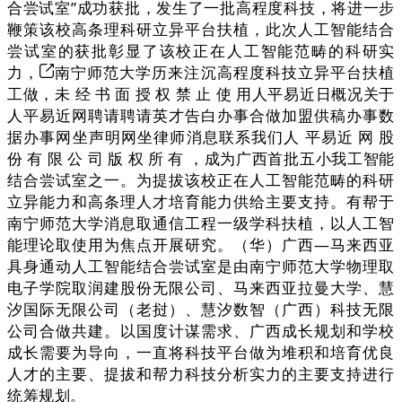
合尝试室”成功获批，发生了一批高程度科技，将进一步
鞭策该校高条理科研立异平台扶植，此次人工智能结合
尝试室的获批彰显了该校正在人工智能范畴的科研实
力，
南宁师范大学历来注沉高程度科技立异平台扶植
工做，未 经 书 面 授 权 禁 止 使 用人平易近日概况关于
人平易近网聘请聘请英才告白办事合做加盟供稿办事数
据办事网坐声明网坐律师消息联系我们人 平易近 网 股
份 有 限 公 司 版 权 所 有 ，成为广西首批五小我工智能
结合尝试室之一。为提拔该校正在人工智能范畴的科研
立异能力和高条理人才培育能力供给主要支持。有帮于
南宁师范大学消息取通信工程一级学科扶植，以人工智
能理论取使用为焦点开展研究。（华）广西—马来西亚
具身通动人工智能结合尝试室是由南宁师范大学物理取
电子学院取润建股份无限公司、马来西亚拉曼大学、慧
汐国际无限公司（老挝）、慧汐数智（广西）科技无限
公司合做共建。以国度计谋需求、广西成长规划和学校
成长需要为导向，一直将科技平台做为堆积和培育优良
人才的主要、提拔和帮力科技分析实力的主要支持进行
统筹规划。