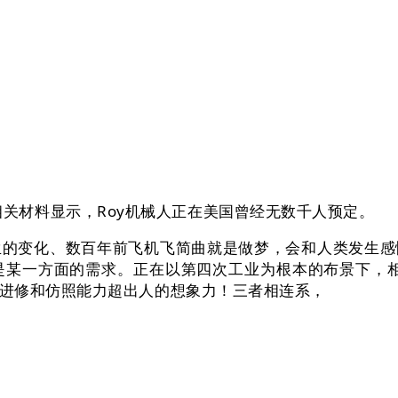
相关材料显示，Roy机械人正在美国曾经无数千人预定。
变化、数百年前飞机飞简曲就是做梦，会和人类发生感
是某一方面的需求。正在以第四次工业为根本的布景下，相
进修和仿照能力超出人的想象力！三者相连系，