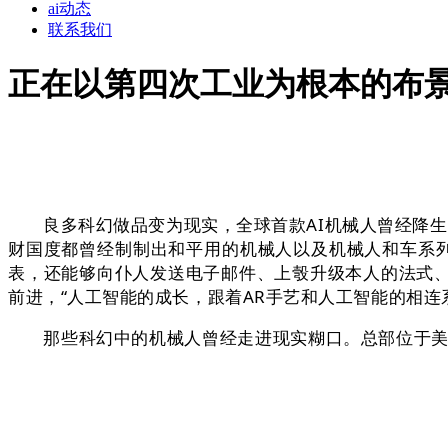
ai动态
联系我们
正在以第四次工业为根本的布
良多科幻做品变为现实，全球首款AI机械人曾经降生
财国度都曾经制制出和平用的机械人以及机械人和车系列
表，还能够向仆人发送电子邮件、上彀升级本人的法式、
前进，“人工智能的成长，跟着AR手艺和人工智能的相
那些科幻中的机械人曾经走进现实糊口。总部位于美国的“实