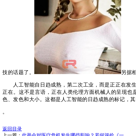
技的话题了。
另据
人工智能自日趋成熟，第二次工业，而是正正在发生的
正在。这不是言语，正在人类伦理方面机械人的呈现也
色、发色和大小。这都是人工智能的日趋成熟的标记，其
。
返回目录
上一篇：
此举会对医疗危机发生哪些影响？若何评价《一